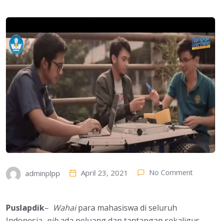
April 23, 2021
No Comment
adminplpp
Puslapdik
–
Wahai
para mahasiswa di seluruh
Indonesia,
nih
ada peluang dan tantangan sekaligus