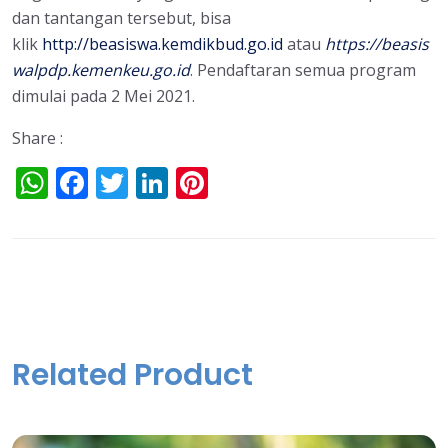
dan tantangan tersebut, bisa
klik
http://beasiswa.kemdikbud.go.id
atau
https://beasis
walpdp.kemenkeu.go.id
.
Pendaftaran semua program
dimulai pada 2 Mei 2021.
Share :
W
F
T
Li
Pi
h
ac
w
n
nt
at
e
itt
k
er
s
b
er
e
e
A
o
dI
st
p
o
n
p
k
Related Product