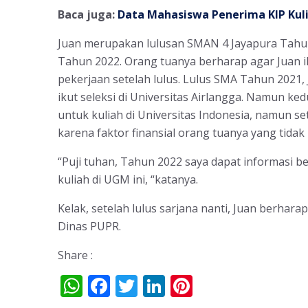
Baca juga:
Data Mahasiswa Penerima KIP Kuli
Juan merupakan lulusan SMAN 4 Jayapura Tahun
Tahun 2022. Orang tuanya berharap agar Juan i
pekerjaan setelah lulus. Lulus SMA Tahun 2021,
ikut seleksi di Universitas Airlangga. Namun k
untuk kuliah di Universitas Indonesia, namun se
karena faktor finansial orang tuanya yang tida
“Puji tuhan, Tahun 2022 saya dapat informasi be
kuliah di UGM ini, “katanya.
Kelak, setelah lulus sarjana nanti, Juan berhar
Dinas PUPR.
Share :
W
F
T
Li
Pi
h
ac
w
n
nt