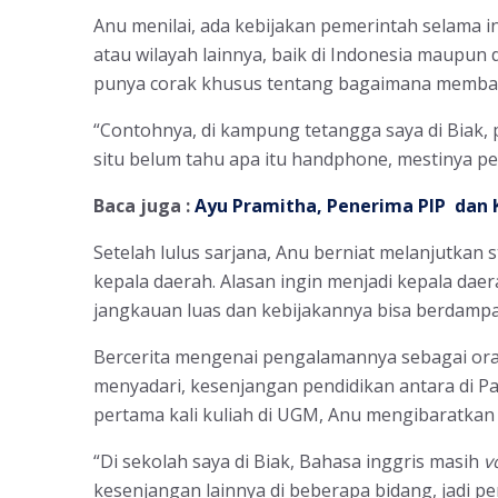
Anu menilai, ada kebijakan pemerintah selama 
atau wilayah lainnya, baik di Indonesia maupun d
punya corak khusus tentang bagaimana memba
“Contohnya, di kampung tetangga saya di Biak, p
situ belum tahu apa itu handphone, mestinya p
Baca juga :
Ayu Pramitha, Penerima PIP dan KI
Setelah lulus sarjana, Anu berniat melanjutkan 
kepala daerah. Alasan ingin menjadi kepala dae
jangkauan luas dan kebijakannya bisa berdamp
Bercerita mengenai pengalamannya sebagai ora
menyadari, kesenjangan pendidikan antara di Pap
pertama kali kuliah di UGM, Anu mengibaratka
“Di sekolah saya di Biak, Bahasa inggris masih
v
kesenjangan lainnya di beberapa bidang, jadi per