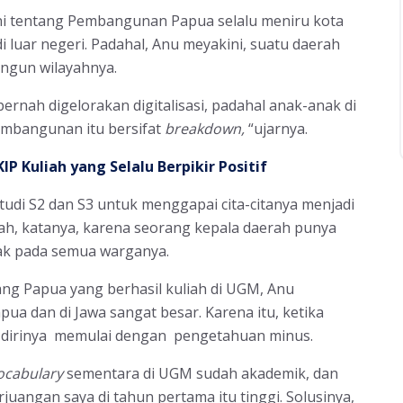
ini tentang Pembangunan Papua selalu meniru kota
i luar negeri. Padahal, Anu meyakini, suatu daerah
ngun wilayahnya.
ernah digelorakan digitalisasi, padahal anak-anak di
embangunan itu bersifat
breakdown,
“ujarnya.
P Kuliah yang Selalu Berpikir Positif
studi S2 dan S3 untuk menggapai cita-citanya menjadi
rah, katanya, karena seorang kepala daerah punya
ak pada semua warganya.
ng Papua yang berhasil kuliah di UGM, Anu
ua dan di Jawa sangat besar. Karena itu, ketika
n dirinya memulai dengan pengetahuan minus.
ocabulary
sementara di UGM sudah akademik, dan
juangan saya di tahun pertama itu tinggi. Solusinya,