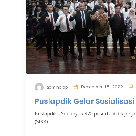
December 15, 2022
adminplpp
Puslapdik Gelar Sosialisasi
Puslapdik - Sebanyak 370 peserta didik jen
(SIKK) ...