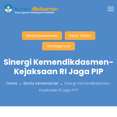
Skip
to
content
Berita Kementerian
Kabar Terkini
Uncategorized
Sinergi Kemendikdasmen-
Kejaksaan RI Jaga PIP
Home
Berita Kementerian
Sinergi Kemendikdasmen-
Kejaksaan RI Jaga PIP