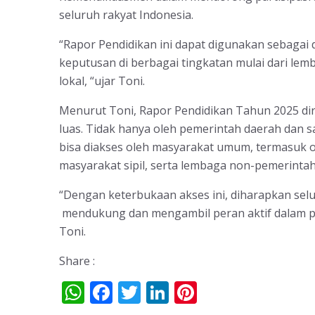
seluruh rakyat Indonesia.
“Rapor Pendidikan ini dapat digunakan sebaga
keputusan di berbagai tingkatan mulai dari le
lokal, “ujar Toni.
Menurut Toni, Rapor Pendidikan Tahun 2025 dir
luas. Tidak hanya oleh pemerintah daerah dan s
bisa diakses oleh masyarakat umum, termasuk oran
masyarakat sipil, serta lembaga non-pemerintah
“Dengan keterbukaan akses ini, diharapkan s
mendukung dan mengambil peran aktif dalam pe
Toni.
Share :
W
F
T
Li
Pi
h
ac
w
n
nt