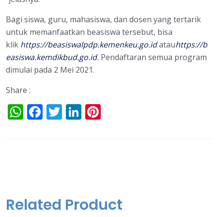
Bagi siswa, guru, mahasiswa, dan dosen yang tertarik
untuk memanfaatkan beasiswa tersebut, bisa
klik
https://beasiswalpdp.kemenkeu.go.id
atau
https://b
easiswa.kemdikbud.go.id
.
Pendaftaran semua program
dimulai pada 2 Mei 2021.
Share :
W
F
T
Li
Pi
h
ac
w
n
nt
at
e
itt
k
er
s
b
er
e
e
A
o
dI
st
p
o
n
p
k
Related Product