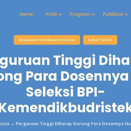
Home
Profil
Program
Publikasi
Beasiswa Pendidikan Indonesia
Kabar Terkini
guruan Tinggi Dih
ong Para Dosennya 
Seleksi BPI-
Kemendikbudriste
nesia
Perguruan Tinggi Diharap Dorong Para Dosennya Iku