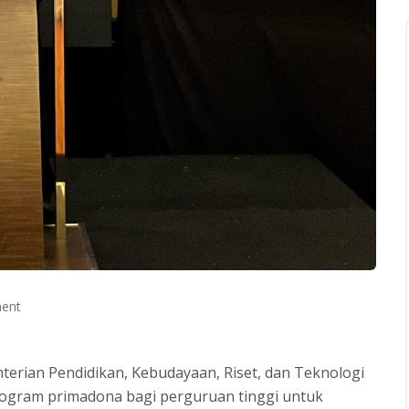
ent
terian Pendidikan, Kebudayaan, Riset, dan Teknologi
rogram primadona bagi perguruan tinggi untuk