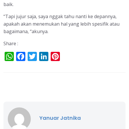
baik.
“Tapi jujur saja, saya nggak tahu nanti ke depannya,
apakah akan menemukan hal yang lebih spesifik atau
bagaimana, “akunya.
Share :
W
F
T
Li
Pi
h
ac
w
n
nt
at
e
itt
k
er
s
b
er
e
e
A
o
dI
st
p
o
n
p
k
Yanuar Jatnika