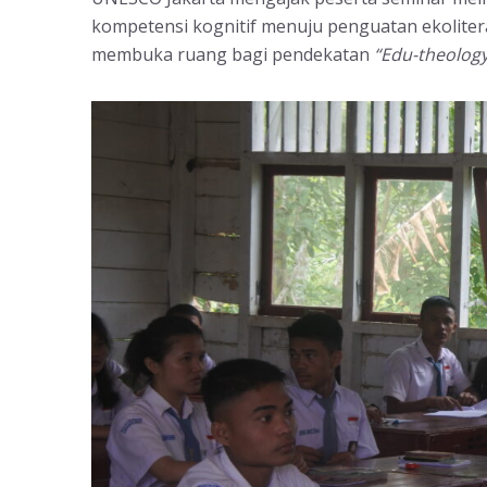
kompetensi kognitif menuju penguatan ekoliter
membuka ruang bagi pendekatan
“Edu-theology