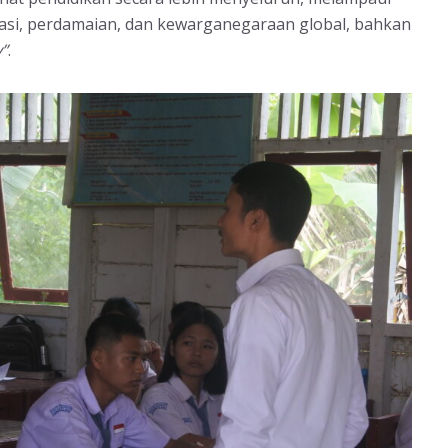
asi, perdamaian, dan kewarganegaraan global, bahkan
”
.