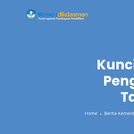
Skip
to
content
Kunc
Peng
T
Home
Berita Kement