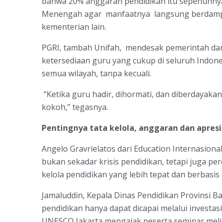
bahwa 20% anggaran pendidikan itu sepenuhnya
Menengah agar manfaatnya langsung berdampak
kementerian lain.
PGRI, tambah Unifah, mendesak pemerintah d
ketersediaan guru yang cukup di seluruh Indone
semua wilayah, tanpa kecuali.
“Ketika guru hadir, dihormati, dan diberdayakan
kokoh,” tegasnya.
Pentingnya tata kelola, anggaran dan apresi
Angelo Gravrielatos dari Education Internasi
bukan sekadar krisis pendidikan, tetapi juga pe
kelola pendidikan yang lebih tepat dan berbasis 
Jamaluddin, Kepala Dinas Pendidikan Provinsi 
pendidikan hanya dapat dicapai melalui investa
UNESCO Jakarta mengajak peserta seminar meli