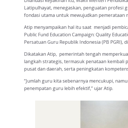
Dilandasi keyakinan itu, Wakil Menteri Pendidi
Latipulhayat, menegaskan, penguatan profesi gu
fondasi utama untuk mewujudkan pemerataan mu
Atip menyampaikan hal itu saat menjadi pembic
Public Fund Education Campaign: Quality Educat
Persatuan Guru Republik Indonesia (PB PGRI), d
Dikatakan Atip, pemerintah tengah memperkuat 
langkah strategis, termasuk penataan kembali 
pusat dan daerah, serta peningkatan kompetensi
“Jumlah guru kita sebenarnya mencukupi, namun 
penempatan guru lebih efektif,” ujar Atip.