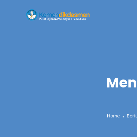
Skip
to
content
Men
Home
Beri