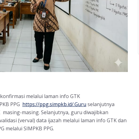
onfirmasi melalui laman info GTK
MPKB PPG
https://ppg.simpkb.id/
.Guru
selanjutnya
K masing-masing. Selanjutnya, guru diwajibkan
lidasi (verval) data ijazah melalui laman info GTK dan
PG melalui SIMPKB PPG.