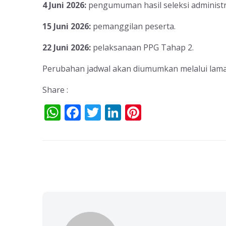
4 Juni 2026
:
pengumuman hasil seleksi administr
15 Juni 2026
:
pemanggilan peserta.
22 Juni 2026
:
pelaksanaan PPG Tahap 2.
Perubahan jadwal akan diumumkan melalui lama
Share :
W
F
T
Li
Pi
h
ac
w
n
nt
at
e
itt
k
er
s
b
er
e
e
A
o
dI
st
p
o
n
p
k