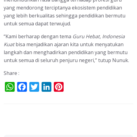
yang mendorong terciptanya ekosistem pendidikan
yang lebih berkualitas sehingga pendidikan bermutu
untuk semua dapat terwujud.
“Kami berharap dengan tema
Guru Hebat, Indonesia
Kuat
bisa menjadikan ajaran kita untuk menyatukan
langkah dan menghadirkan pendidikan yang bermutu
untuk semua di seluruh penjuru negeri,” tutup Nunuk.
Share :
W
F
T
Li
Pi
h
ac
w
n
nt
at
e
itt
k
er
s
b
er
e
e
A
o
dI
st
p
o
n