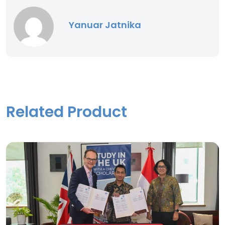
p
k
Yanuar Jatnika
Related Product