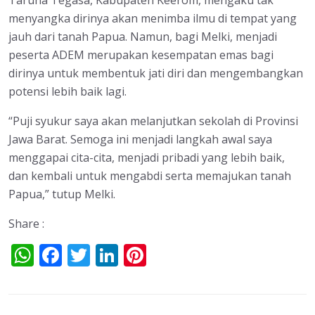
Taruna Tegasa, Kabupaten Keerom, mengaku tak
menyangka dirinya akan menimba ilmu di tempat yang
jauh dari tanah Papua. Namun, bagi Melki, menjadi
peserta ADEM merupakan kesempatan emas bagi
dirinya untuk membentuk jati diri dan mengembangkan
potensi lebih baik lagi.
“Puji syukur saya akan melanjutkan sekolah di Provinsi
Jawa Barat. Semoga ini menjadi langkah awal saya
menggapai cita-cita, menjadi pribadi yang lebih baik,
dan kembali untuk mengabdi serta memajukan tanah
Papua,” tutup Melki.
Share :
W
F
T
Li
Pi
h
ac
w
n
nt
at
e
itt
k
er